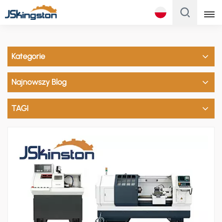
Polski
Kategorie
English
Najnowszy Blog
Français
Русский
TAGI
Italiano
Español
Português
Türk
Polski