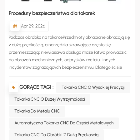
عربي
Procedury bezpieczeństwa dla tokarek
မြန်မာ
Apr 29, 2026
Podczas obróbka na tokarcePrzedmioty obrabiane obracają się
Tiếng Việt
z dużą prędkością, a narzędzia skrawające często się
przemieszczają; niewłaściwa obsługa może łatwo prowadzić
do obrażeń mechanicznych, odprysków metalu i innych
incydentów zagrażających bezpieczeństwu. Dlatego ścisłe
przestrzeganie tych procedur bezpieczeństwa jest niezbędne,
aby zapewnić bezpieczeństwo zarówno personelu, jak i
GORĄCE TAGI :
Tokarka CNC O Wysokiej Precyzji
sprzętu.Przed przystąpieniem do pracy należy założyć środki
ochrony indywidualnej zgodnie z rPrzepisy. Należy nosić obcisłą
Tokarka CNC O Dużej Wytrzymałości
odzież roboczą z zapiętymi mankietami, a długie włosy należy
Tokarka Do Metalu CNC
schować pod czapką. Podczas obsługi maszyny surowo
zabrania się noszenia rękawic, szalików i luźnych ubrań, aby
Automatyczna Tokarka CNC Do Części Metalowych
zapobiec zaplątaniu się w obracające się przedmioty
obrabiane lub uchwyt. Jednocześnie należy sprawdzić
Tokarka CNC Do Obróbki Z Dużą Prędkością