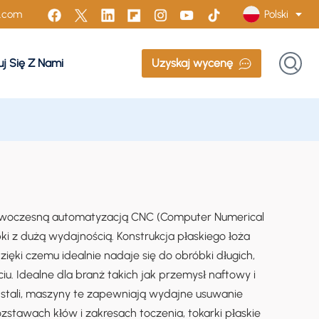
Polski
n.com
j Się Z Nami
Uzyskaj wycenę
English
Français
Русский
Italiano
Español
 nowoczesną automatyzacją CNC (Computer Numerical
Português
ki z dużą wydajnością. Konstrukcja płaskiego łoża
zięki czemu idealnie nadaje się do obróbki długich,
Türk
ciu. Idealne dla branż takich jak przemysł naftowy i
 stali, maszyny te zapewniają wydajne usuwanie
Polski
zstawach kłów i zakresach toczenia, tokarki płaskie