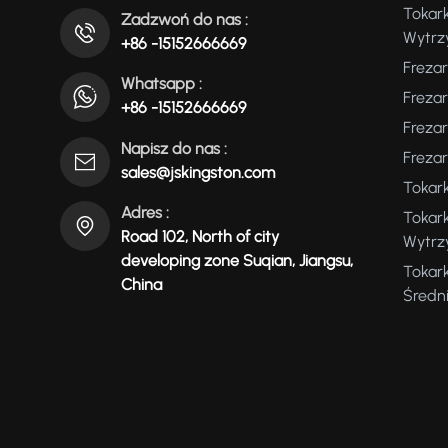
Tokar
Zadzwoń do nas :
Wytrz
+86 -15152666669
Freza
Whatsapp :
Freza
+86 -15152666669
Freza
Napisz do nas :
Freza
sales@jskingston.com
Tokar
Adres :
Tokar
Road 102, North of city
Wytrz
developing zone Suqian, Jiangsu,
Tokar
China
Średn