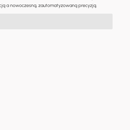
عربي
kcją a nowoczesną, zautomatyzowaną precyzją.
မြန်မာ
Tiếng Việt