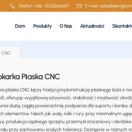
Telefon :
+86 -15152666669
E-mail :
sales@jskingsto
Dom
Produkty
O Nas
Aktualności
Skontaktu
a CNC
okarka Płaska CNC
ka płaska CNC łączy tradycyjną konstrukcję płaskiego łoża z
ol), oferując wyjątkową sztywność, stabilność i możliwość obrób
nia dużą, ciągłą powierzchnię podparcia dla suportu i konika, d
ch elementów, takich jak wały, rolki i rury, przy minimalnym ugię
y, produkcja ciężkiego sprzętu, przemysł stoczniowy i obróbka
iału przy zachowaniu ścisłych tolerancji. Dostępne w różnych ro