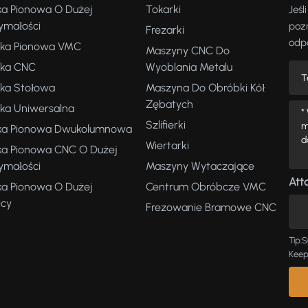
ka Pionowa O Dużej
Tokarki
Jeśl
ymałości
poz
Frezarki
odpo
rka Pionowa VMC
Maszyny CNC Do
rka CNC
Wyoblania Metalu
rka Stołowa
Maszyna Do Obróbki Kół
Zębatych
rka Uniwersalna
Szlifierki
ka Pionowa Dwukolumnowa
Wiertarki
ka Pionowa CNC O Dużej
ymałości
Maszyny Wytaczające
Atta
ka Pionowa O Dużej
Centrum Obróbcze VMC
icy
Frezowanie Bramowe CNC
Tip:S
Keep