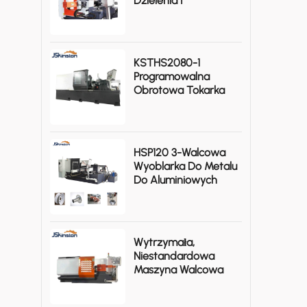
Dzielenia I
Przędzenia O
Wysokiej Wydajności
KSTHS2080-1
Programowalna
Obrotowa Tokarka
CNC Do Metalu O
Dużej Wytrzymałości
HSP120 3-Walcowa
Wyoblarka Do Metalu
Do Aluminiowych
Elementów Osiowo-
Symetrycznych
Wytrzymała,
Niestandardowa
Maszyna Walcowa
CNC KSTHS1480-I Do
Obróbki Metalu