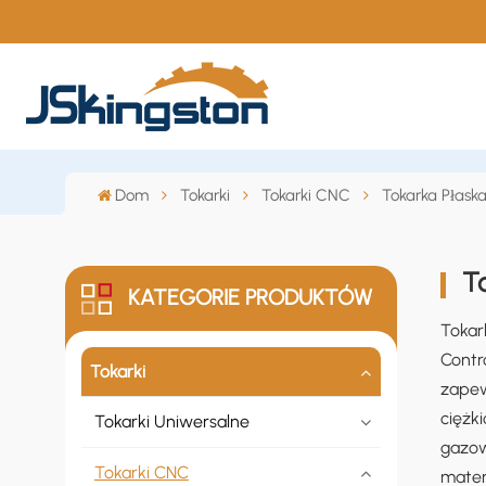
Dom
Tokarki
Tokarki CNC
Tokarka Płask
T
KATEGORIE PRODUKTÓW
Tokar
Contr
Tokarki
zapew
ciężki
Tokarki Uniwersalne
gazow
Tokarki CNC
mater