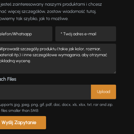
i jesteś zainteresowany naszymi produktami i chcesz
nać więcej szczegółów, zostaw wiadomość tutaj,
wiemy tak szybko, jak to możliwe.
ch Files
upports jpg, jpeg, png, gif, pdf, doc, docx, xls, xlsx, txt, rar and zip.
 files smaller than 5MB
Wyślij Zapytanie