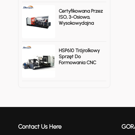
Certyfikowana Przez
ISO, 3-Osiowa,
Wysokowydajna
Maszyna CNC Do
Obróbki Metalu
KSTHP-880-III
HSP610 Trójrolkowy
Sprzęt Do
Formowania CNC
Dużych Skorup
Metalowych
Contact Us Here
GOR