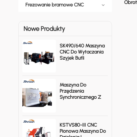
Obrot
Frezowanie bramowe CNC
Nowe Produkty
SK490/640 Maszyna
CNC Do Wytaczania
Szyjek Butli
Gazowych
Maszyna Do
Przędzenia
Synchronicznego Z
Wewnętrznym
Spinem KSTNS220-II
KSTVS80-III CNC
Pionowa Maszyna Do