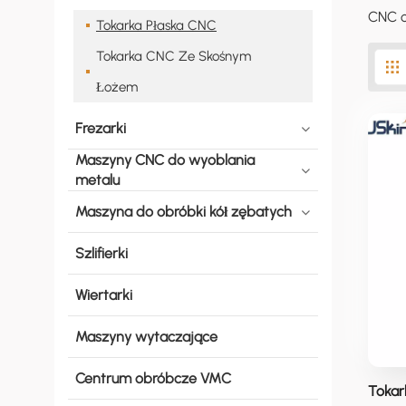
CNC o
Tokarka Płaska CNC
Tokarka CNC Ze Skośnym
Łożem
Frezarki
Maszyny CNC do wyoblania
metalu
Maszyna do obróbki kół zębatych
Szlifierki
Wiertarki
Maszyny wytaczające
Centrum obróbcze VMC
Tokar