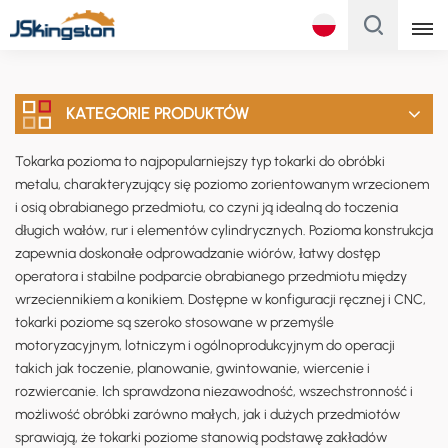
Polski
KATEGORIE PRODUKTÓW
English
Tokarka pozioma to najpopularniejszy typ tokarki do obróbki
Français
metalu, charakteryzujący się poziomo zorientowanym wrzecionem
i osią obrabianego przedmiotu, co czyni ją idealną do toczenia
Русский
długich wałów, rur i elementów cylindrycznych. Pozioma konstrukcja
zapewnia doskonałe odprowadzanie wiórów, łatwy dostęp
Italiano
operatora i stabilne podparcie obrabianego przedmiotu między
wrzeciennikiem a konikiem. Dostępne w konfiguracji ręcznej i CNC,
Español
tokarki poziome są szeroko stosowane w przemyśle
motoryzacyjnym, lotniczym i ogólnoprodukcyjnym do operacji
Português
takich jak toczenie, planowanie, gwintowanie, wiercenie i
rozwiercanie. Ich sprawdzona niezawodność, wszechstronność i
Türk
możliwość obróbki zarówno małych, jak i dużych przedmiotów
Polski
sprawiają, że tokarki poziome stanowią podstawę zakładów