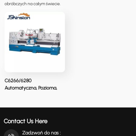
obróbczych na całym świecie.
عربي
မြန်မာ
Tiếng Việt
C6266/6280
Automatyczna, Pozioma,
Uniwersalna Tokarka Do
Metalu O Wysokiej Precyzji
Contact Us Here
Zadzwoń do nas :