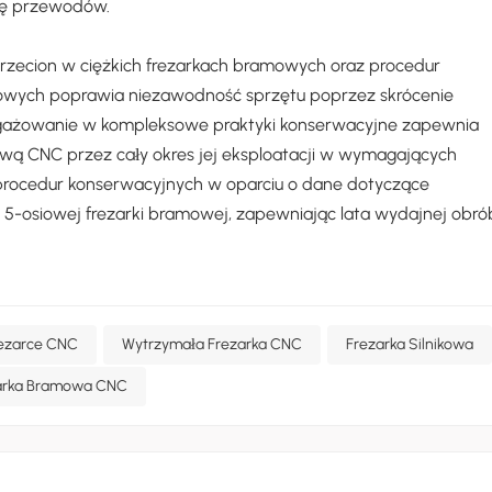
ię przewodów.
zecion w ciężkich frezarkach bramowych oraz procedur
owych poprawia niezawodność sprzętu poprzez skrócenie
angażowanie w kompleksowe praktyki konserwacyjne zapewnia
wą CNC przez cały okres jej eksploatacji w wymagających
 procedur konserwacyjnych w oparciu o dane dotyczące
5-osiowej frezarki bramowej, zapewniając lata wydajnej obró
ezarce CNC
Wytrzymała Frezarka CNC
Frezarka Silnikowa
arka Bramowa CNC