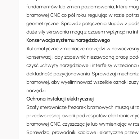
fundamentów lub zmian poziomowania, które mog
bramowej CNC co pół roku, regulując w razie pot
geometryczne. Sprawdź połączenia słupów z podst
duże siły skrawania mogą z czasem wpłynąć na inte
Konserwacja systemu narzędziowego
Automatyczne zmieniacze narzędzi w nowoczesn
konserwacji, aby zapewnić niezawodną pracę podc
czyść uchwyty narzędziowe i interfejsy wrzeciona 
dokładność pozycjonowania. Sprawdzaj mechanizm
bramowej, aby wyeliminować wszelkie oznaki zuż
narzędzi.
Ochrona instalacji elektrycznej
Szafy sterownicze frezarek bramowych muszą utr
przedwczesnej awarii podzespołów elektronicznych. 
bramowej CNC, czyszcząc je lub wymieniając w ra
Sprawdzaj prowadniki kablowe i elastyczne przewo