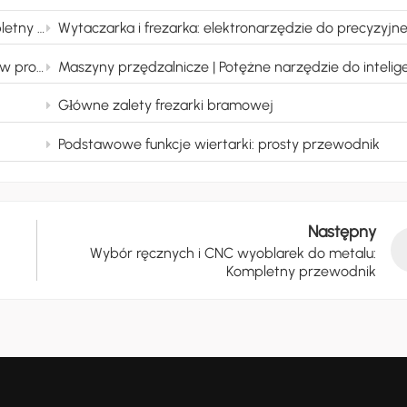
ewodnik
Wytaczarka i frezarka: elektronarzędzie do precyzyjnej obróbki obud
ekładniowej
Maszyny przędzalnicze | Potężne narzędzie do inteligentnej produkcji w formowaniu metali cienkościen
Główne zalety frezarki bramowej
Podstawowe funkcje wiertarki: prosty przewodnik
Następny
Wybór ręcznych i CNC wyoblarek do metalu:
Kompletny przewodnik