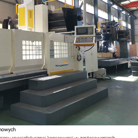
amowych
ący specjalistycznej konserwacji w zastosowaniach