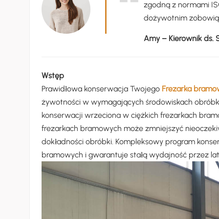
zgodną z normami ISO
dożywotnim zobowiąz
Amy – Kierownik ds.
Wstęp
Prawidłowa konserwacja Twojego
Frezarka bram
żywotności w wymagających środowiskach obróbki
konserwacji wrzeciona w ciężkich frezarkach bra
frezarkach bramowych może zmniejszyć nieoczeki
dokładności obróbki. Kompleksowy program konserw
bramowych i gwarantuje stałą wydajność przez lata