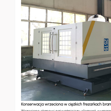
Konserwacja wrzeciona w ciężkich frezarkach br
Wrzeciono stanowi najważniejszy element wymagaj