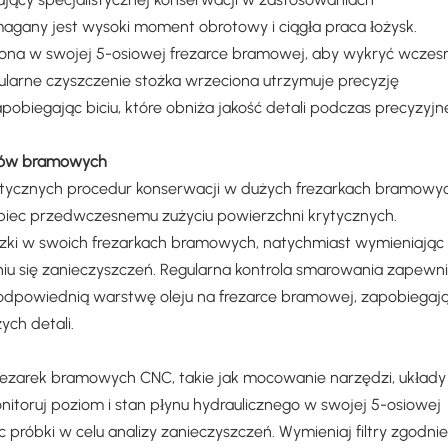
any jest wysoki moment obrotowy i ciągła praca łożysk.
iona w swojej 5-osiowej frezarce bramowej, aby wykryć wczes
gularne czyszczenie stożka wrzeciona utrzymuje precyzję
biegając biciu, które obniża jakość detali podczas precyzyjn
ynów bramowych
ycznych procedur konserwacji w dużych frezarkach bramowyc
iec przedwczesnemu zużyciu powierzchni krytycznych.
czki w swoich frezarkach bramowych, natychmiast wymieniając
u się zanieczyszczeń. Regularna kontrola smarowania zapewni
 odpowiednią warstwę oleju na frezarce bramowej, zapobiegaj
ch detali.
rezarek bramowych CNC, takie jak mocowanie narzędzi, układy
itoruj poziom i stan płynu hydraulicznego w swojej 5-osiowej
próbki w celu analizy zanieczyszczeń. Wymieniaj filtry zgodnie