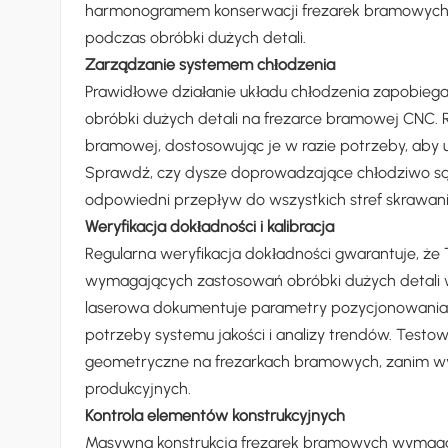
harmonogramem konserwacji frezarek bramowych, 
podczas obróbki dużych detali.
Zarządzanie systemem chłodzenia
Prawidłowe działanie układu chłodzenia zapobieg
obróbki dużych detali na frezarce bramowej CNC. R
bramowej, dostosowując je w razie potrzeby, aby 
Sprawdź, czy dysze doprowadzające chłodziwo s
odpowiedni przepływ do wszystkich stref skrawani
Weryfikacja dokładności i kalibracja
Regularna weryfikacja dokładności gwarantuje, ż
wymagających zastosowań obróbki dużych detali w
laserowa dokumentuje parametry pozycjonowania 
potrzeby systemu jakości i analizy trendów. Test
geometryczne na frezarkach bramowych, zanim wy
produkcyjnych.
Kontrola elementów konstrukcyjnych
Masywna konstrukcja frezarek bramowych wymaga 