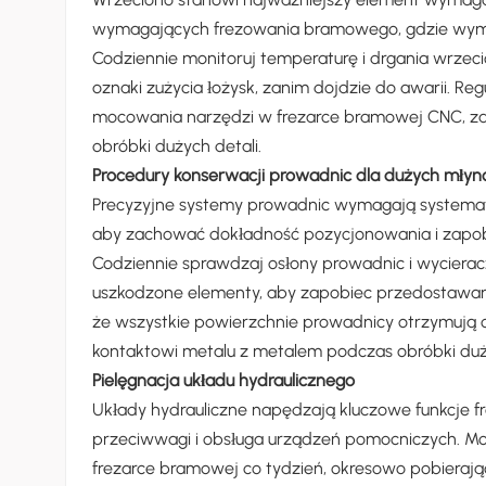
wymagających frezowania bramowego, gdzie wymag
Codziennie monitoruj temperaturę i drgania wrzec
oznaki zużycia łożysk, zanim dojdzie do awarii. Re
mocowania narzędzi w frezarce bramowej CNC, zapo
obróbki dużych detali.
Procedury konserwacji prowadnic dla dużych mł
Precyzyjne systemy prowadnic wymagają systemat
aby zachować dokładność pozycjonowania i zapob
Codziennie sprawdzaj osłony prowadnic i wyciera
uszkodzone elementy, aby zapobiec przedostawani
że ​​wszystkie powierzchnie prowadnicy otrzymują
kontaktowi metalu z metalem podczas obróbki duży
Pielęgnacja układu hydraulicznego
Układy hydrauliczne napędzają kluczowe funkcje f
przeciwwagi i obsługa urządzeń pomocniczych. Mon
frezarce bramowej co tydzień, okresowo pobierając 