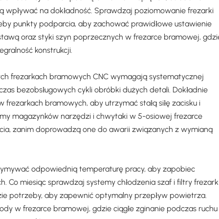
ą wpływać na dokładność. Sprawdzaj poziomowanie frezarki
rzeby punkty podparcia, aby zachować prawidłowe ustawienie
awą oraz styki szyn poprzecznych w frezarce bramowej, gdzi
gralność konstrukcji.
ych frezarkach bramowych CNC wymagają systematycznej
zas bezobsługowych cykli obróbki dużych detali. Dokładnie
w frezarkach bramowych, aby utrzymać stałą siłę zacisku i
y magazynków narzędzi i chwytaki w 5-osiowej frezarce
ycia, zanim doprowadzą one do awarii związanych z wymianą
zymywać odpowiednią temperaturę pracy, aby zapobiec
Co miesiąc sprawdzaj systemy chłodzenia szaf i filtry frezark
zie potrzeby, aby zapewnić optymalny przepływ powietrza.
dy w frezarce bramowej, gdzie ciągłe zginanie podczas ruchu