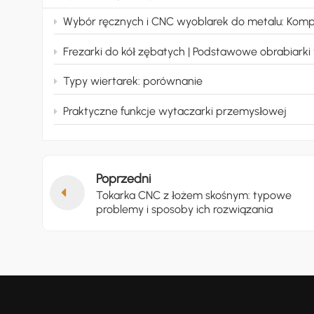
Wybór ręcznych i CNC wyoblarek do metalu: Kompletny prz
Frezarki do kół zębatych | Podstawowe obrabiarki w produkcji kół zębatych i fundament branży prz
Typy wiertarek: porównanie
Praktyczne funkcje wytaczarki przemysłowej
Poprzedni
Tokarka CNC z łożem skośnym: typowe
problemy i sposoby ich rozwiązania