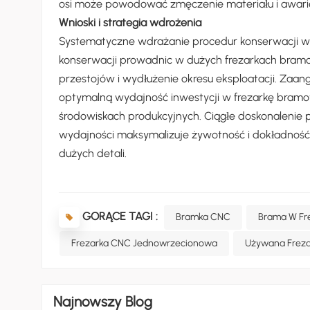
osi może powodować zmęczenie materiału i awar
Wnioski i strategia wdrożenia
Systematyczne wdrażanie procedur konserwacji wr
konserwacji prowadnic w dużych frezarkach bram
przestojów i wydłużenie okresu eksploatacji. Za
optymalną wydajność inwestycji w frezarkę bramo
środowiskach produkcyjnych. Ciągłe doskonalenie
wydajności maksymalizuje żywotność i dokładność 
dużych detali.
GORĄCE TAGI :
Bramka CNC
Brama W Fr
Frezarka CNC Jednowrzecionowa
Używana Frez
Najnowszy Blog