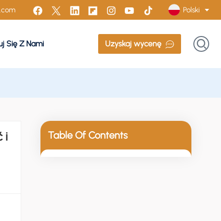
Polski
n.com
j Się Z Nami
Uzyskaj wycenę
English
Français
Русский
Italiano
 i
Table Of Contents
Español
Português
Türk
Polski