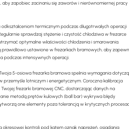
aby zapobiec zacinaniu się zaworów i nierównomiernej pracy
a odkształceniom termicznym podczas długotrwałych operacji
egularnie sprawdzaj stężenie i czystość chłodziwa w frezarce
utrzymać optymalne właściwości chłodzenia i smarowania.
ą prawidłowo ustawione w frezarkach bramowych, aby zapewn
a podczas intensywnych operacji.
e Twoja 5-osiowa frezarka bramowa spełnia wymagania dotycz
 przemyśle lotniczym i energetycznym. Coroczna kalibracja
Twojej frezarki bramowej CNC, dostarczając danych na
owanie metodą prętów kulowych (ball bar) wykrywa błędy
tworzą one elementy poza tolerancją w krytycznych procesa
okresowej kontroli pod kątem oznak naprężeń, osiadania