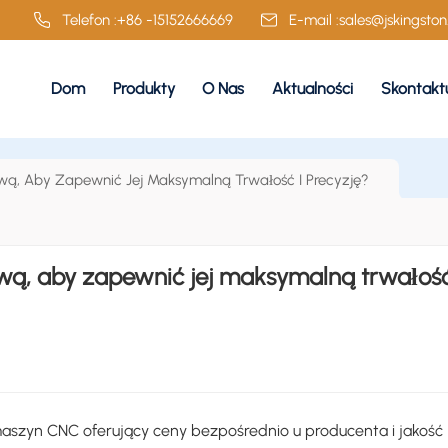
Telefon :
+86 -15152666669
E-mail :
sales@jskingsto
Dom
Produkty
O Nas
Aktualności
Skontaktu
ą, Aby Zapewnić Jej Maksymalną Trwałość I Precyzję?
ą, aby zapewnić jej maksymalną trwałość
szyn CNC oferujący ceny bezpośrednio u producenta i jakość