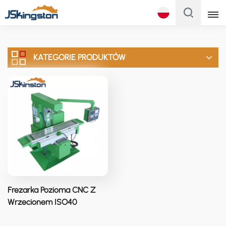
Polski
KATEGORIE PRODUKTÓW
English
Français
Русский
Italiano
Español
Português
Frezarka Pozioma CNC Z
Türk
Wrzecionem ISO40
XLK6030CL
Polski