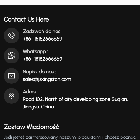
عربي
Contact Us Here
မြန်မာ
Zadzwoń do nas :
+86 -15152666669
Tiếng Việt
Whatsapp :
+86 -15152666669
Napisz do nas :
sales@jskingston.com
Adres :
Road 102, North of city developing zone Suqian,
Jiangsu, China
Zostaw Wiadomość
Jeśli jesteś zainteresowany naszymi produktami i chcesz poznać